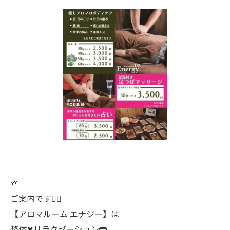
🌱
ご案内です💁‍♂️
【アロマルーム エナジー】は
整体✖︎リラクゼーション🤲