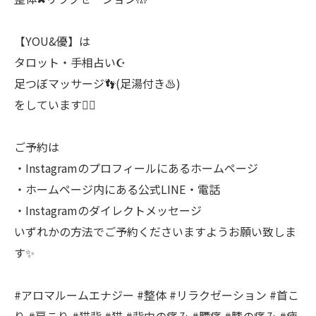
【YOU&優】は
タロット・手相占い☪️
足つぼマッサージ👣(足湯付き♨️)
をしています💁‍♂️
ご予約は
・Instagramのプロフィールにあるホームページ
・ホームページ内にある公式LINE・電話
・Instagramのダイレクトメッセージ
いずれかの方法でご予約くださいますようお願い致しま
す✨
#アロマルームエナジー #整体 #リラクゼーション #首こ
り #肩こり #猫背 #猫 #背中の痛み #腰痛 #膝の痛み #疲