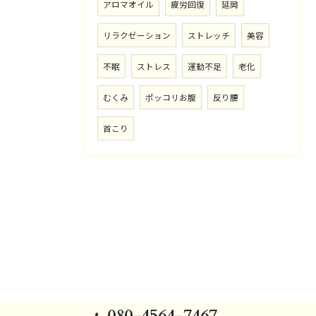
アロマオイル
疲労回復
延岡
リラクゼーション
ストレッチ
美容
不眠
ストレス
運動不足
老化
むくみ
ポッコリお腹
反り腰
首こり
080-4564-7467