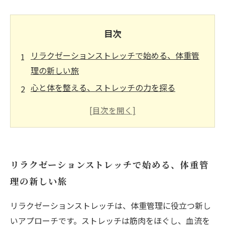
目次
リラクゼーションストレッチで始める、体重管
理の新しい旅
心と体を整える、ストレッチの力を探る
ストレス軽減と筋肉の柔軟性がもたらすダイエ
ット効果
毎日の生活に取り入れる、簡単ストレッチ方法
リラックスを通じて実現する体重減少の秘訣
リラクゼーションストレッチで始める、体重管
ダイエットの成功をサポートするメンタルケア
理の新しい旅
の重要性
健康的な体と心を手に入れる、新しいライフス
リラクゼーションストレッチは、体重管理に役立つ新し
タイルの提案
いアプローチです。ストレッチは筋肉をほぐし、血流を