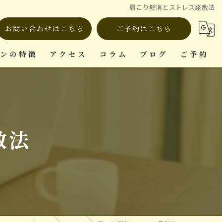
肩こり解消とストレス発散法
お問い合わせはこちら
ご予約はこちら
ロンの特徴
アクセス
コラム
ブログ
ご予約
ット
散法
復