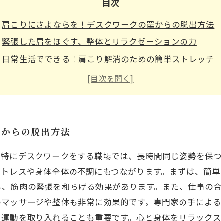
目次
肩こりにさよならを！デスクワークの罠からの脱出方法
緊張した肩をほぐす、整体とリラクゼーションの力
日常生活でできる！肩こり解消のための簡単ストレッチ
心もリフレッシュ！ストレス発散法を見つけよう
肩こりとストレスを同時に解決する生活習慣とは
心身の健康の秘訣：肩こりの軽減とストレスマネジメン
快適でリラックスした毎日へ！肩こりとストレスからの
罠からの脱出方法
。特にデスクワークをする職場では、長時間同じ姿勢を保
ストレスや身体全体の不調にもつながります。まずは、簡
も、筋肉の緊張を和らげる効果があります。また、仕事の
のマッサージや整体も非常に効果的です。専門家の手によ
や運動を取り入れることも重要です。心と身体をリラック