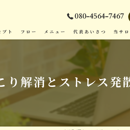
080-4564-7467
セプト
フロー
メニュー
代表あいさつ
当サ
ダイエ
頭痛
こり解消とストレス発
疲労回
肩こり
腰痛