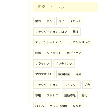
タグ
Tags
整体
手相
占い
タロット
リラクゼーションサロン
精油
エッセンシャルオイル
カウンセリング
頭痛
ダイエット
ボディケア
リラックス
メンテナンス
アロマオイル
疲労回復
延岡
リラクゼーション
ストレッチ
美容
不眠
ストレス
運動不足
老化
むくみ
ポッコリお腹
反り腰