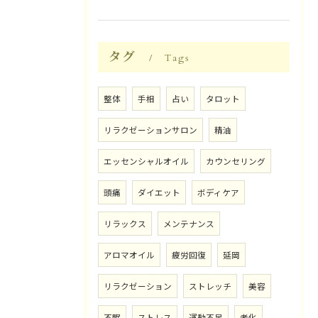
タグ
Tags
整体
手相
占い
タロット
リラクゼーションサロン
精油
エッセンシャルオイル
カウンセリング
頭痛
ダイエット
ボディケア
リラックス
メンテナンス
アロマオイル
疲労回復
延岡
リラクゼーション
ストレッチ
美容
不眠
ストレス
運動不足
老化