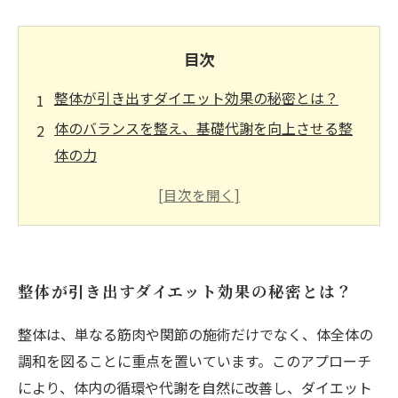
目次
整体が引き出すダイエット効果の秘密とは？
体のバランスを整え、基礎代謝を向上させる整
体の力
整体施術を受けた体験談：2ヶ月で5キロ減の成
功ストーリー
ダイエットの敵、ストレスを整体で撃退！心身
のリラックスを得る方法
整体が引き出すダイエット効果の秘密とは？
健康的な体を手に入れるための整体の重要性
整体によるダイエット効果の科学：なぜ効くの
整体は、単なる筋肉や関節の施術だけでなく、体全体の
か？
調和を図ることに重点を置いています。このアプローチ
あなたも試してみたい！整体で実現する理想の
により、体内の循環や代謝を自然に改善し、ダイエット