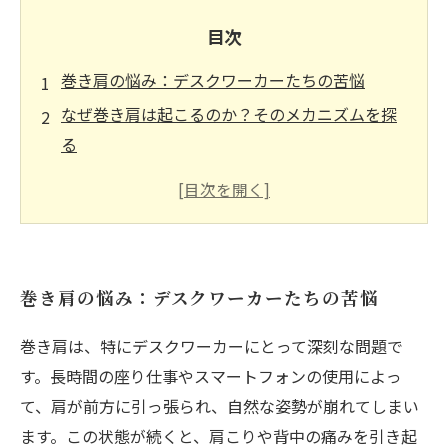
目次
巻き肩の悩み：デスクワーカーたちの苦悩
なぜ巻き肩は起こるのか？そのメカニズムを探
る
ストレッチの力：巻き肩改善への第一歩
効果的なストレッチ方法とは？実践的なアプロ
ーチ紹介
巻き肩改善の成功事例：変化を実感した人々の
巻き肩の悩み：デスクワーカーたちの苦悩
声
ストレッチを日常生活に取り入れよう：簡単な
巻き肩は、特にデスクワーカーにとって深刻な問題で
ポイント
す。長時間の座り仕事やスマートフォンの使用によっ
健康的な姿勢を取り戻す：快適な生活を手に入
て、肩が前方に引っ張られ、自然な姿勢が崩れてしまい
れる方法
ます。この状態が続くと、肩こりや背中の痛みを引き起