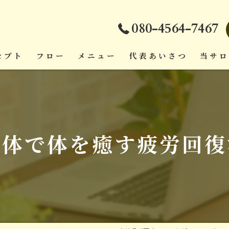
080-4564-7467
セプト
フロー
メニュー
代表あいさつ
当サ
ダイエ
頭痛
整体で体を癒す疲労回復
疲労回
肩こり
腰痛