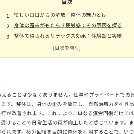
目次
忙しい毎日からの解放：整体の魅力とは
身体の歪みがもたらす疲労感：その原因を探る
整体で得られるリラックス効果：体験談と実績
自然治癒力を引き出す整体の効果：科学的根拠
整体を受けた後の変化：心も体も元気に
整体で疲れを癒すための取り入れ方とタイミング
整体を通じて得た新しい自分：疲労回復の秘訣
は
抱えることは少なくありません。仕事やプライベートでの
ります。整体は、身体の歪みを矯正し、自然治癒力を引き
血行が改善されます。これにより、単なる疲労回復だけで
を受けることで日常生活の質が向上したと感じています。
得られます。疲労回復を目的に整体を利用することで、い