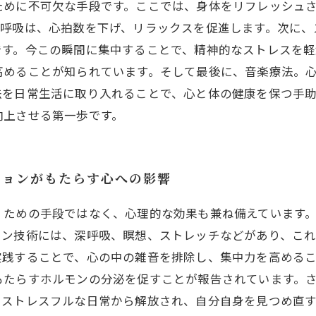
ために不可欠な手段です。ここでは、身体をリフレッシュさ
た呼吸は、心拍数を下げ、リラックスを促進します。次に、
です。今この瞬間に集中することで、精神的なストレスを軽
高めることが知られています。そして最後に、音楽療法。
法を日常生活に取り入れることで、心と体の健康を保つ手
向上させる第一歩です。
ションがもたらす心への影響
くための手段ではなく、心理的な効果も兼ね備えています
ョン技術には、深呼吸、瞑想、ストレッチなどがあり、こ
実践することで、心の中の雑音を排除し、集中力を高める
もたらすホルモンの分泌を促すことが報告されています。
。ストレスフルな日常から解放され、自分自身を見つめ直