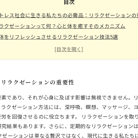
目次
トレス社会に生きる私たちの必需品：リラクゼーションの
ラクゼーションって何？心と体を癒すそのメカニズム
体をリフレッシュさせるリラクゼーション技法5選
理的効果も見逃せない！リラクゼーションがもたらす心へ
常生活へのリラクゼーションの取り入れ方：簡単なステッ
の平穏を取り戻す：リラクゼーションによる健康への影響
ラクゼーションの旅へようこそ！心と体をリセットする方
：リラクゼーションの重要性
要素であり、それが心身に及ぼす影響は無視できません。
リラクゼーション方法には、深呼吸、瞑想、マッサージ、
労を回復させるのに役立ちます。 リラクゼーションを取
研究結果もあります。さらに、定期的なリラクゼーション
クゼーションは単なる贅沢ではなく、現代に生きる私たち