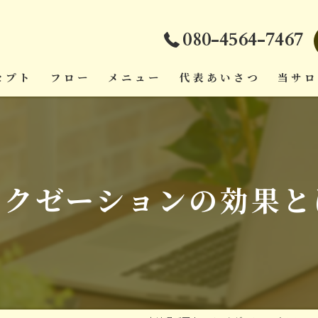
080-4564-7467
セプト
フロー
メニュー
代表あいさつ
当サ
ダイエ
頭痛
ラクゼーションの効果と
疲労回
肩こり
腰痛