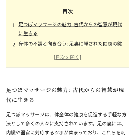
目次
足つぼマッサージの魅力: 古代からの智慧が現代
に生きる
身体の不調と向き合う: 足裏に隠された健康の鍵
足つぼマッサージのメカニズム: 体内調和への第
一歩
リラクゼーションの効果: 心と体を整える足つぼ
の力
足つぼマッサージの魅力: 古代からの智慧が現
日常生活に役立つ: 足つぼマッサージを取り入れ
代に生きる
る方法
足つぼマッサージの実践者の声: 体験談とその効
足つぼマッサージは、体全体の健康を促進する手軽な方
果
法として多くの人々に支持されています。足の裏には、
心と体の健康を考える: 足つぼマッサージの未来
内臓や器官に対応するツボが集まっており、これらを刺