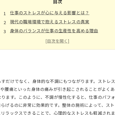
目次
仕事のストレスが心に与える影響とは？
現代の職場環境で抱えるストレスの真実
身体のバランスが仕事の生産性を高める理由
整体を取り入れたストレス解消法の実践
整体でリラックス！仕事のストレスを和らげる秘訣
整体による心身の健康：仕事環境の改善に向けて
新たなスタート！仕事のストレスを解消して明日へ
？
らすだけでなく、身体的な不調にもつながります。ストレ
りや腰痛といった身体の痛みが引き起こされることがよくあ
なります。このように、不調が慢性化すると、仕事のパフ
和らげるのに非常に効果的です。整体の施術によって、スト
にリラックスできることで、心理的なストレスも軽減され