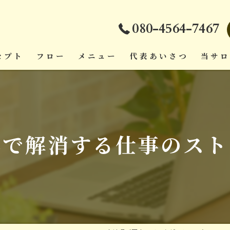
080-4564-7467
セプト
フロー
メニュー
代表あいさつ
当サ
ダイエ
頭痛
体で解消する仕事のスト
疲労回
肩こり
腰痛