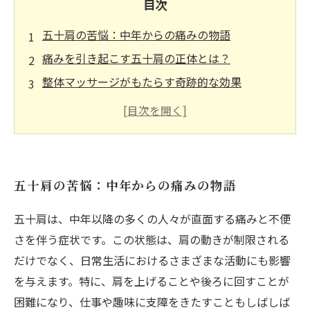
目次
五十肩の苦悩：中年からの痛みの物語
痛みを引き起こす五十肩の正体とは？
整体マッサージがもたらす奇跡的な効果
施術者から学ぶ！五十肩に特化したマッサージ
テクニック
日常生活に戻るためのストレッチ方法
五十肩克服への道：実体験と成功例
五十肩の苦悩：中年からの痛みの物語
あなたの肩も楽に！五十肩に効くマッサージの
すすめ
五十肩は、中年以降の多くの人々が直面する痛みと不便
さを伴う症状です。この状態は、肩の動きが制限される
だけでなく、日常生活におけるさまざまな活動にも影響
を与えます。特に、肩を上げることや後ろに回すことが
困難になり、仕事や趣味に支障をきたすこともしばしば