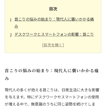
目次
首こりの悩みの始まり：現代人に襲いかかる痛
み
デスクワークとスマートフォンの影響：首こり
の原因とは
整体の魅力：首こり解消への第一歩
実際の施術体験：整体がもたらす首の軽さ
整体を通じて学ぶ：首こり解消のメカニズム
首こりの悩みの始まり：現代人に襲いかかる痛
健康的な生活へ向けた道のり：首こりと整体の
み
相乗効果
首こりの未来：整体で手に入れる痛みのない生
現代人の多くが抱える首こりは、日常生活に大きな影響
活
を与えます。特にデスクワークやスマートフォンの使用
が増える中で、無意識のうちに同じ姿勢を続けてしま