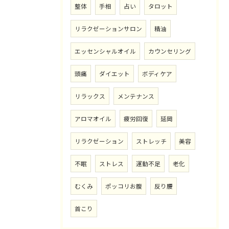
整体
手相
占い
タロット
リラクゼーションサロン
精油
エッセンシャルオイル
カウンセリング
頭痛
ダイエット
ボディケア
リラックス
メンテナンス
アロマオイル
疲労回復
延岡
リラクゼーション
ストレッチ
美容
不眠
ストレス
運動不足
老化
むくみ
ポッコリお腹
反り腰
首こり