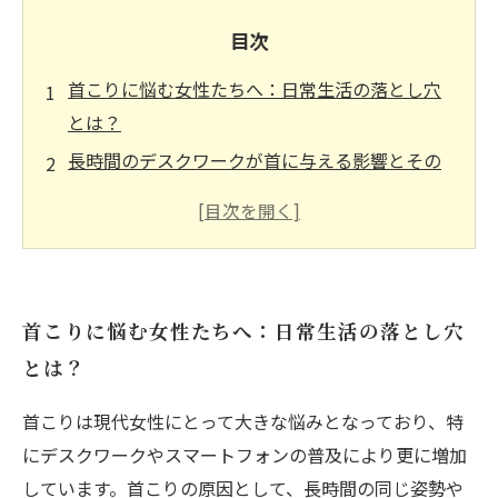
目次
首こりに悩む女性たちへ：日常生活の落とし穴
とは？
長時間のデスクワークが首に与える影響とその
サイン
整体専門家が教える！簡単にできる首こり解消
ストレッチ
実践！首こりを和らげるための生活習慣の見直
首こりに悩む女性たちへ：日常生活の落とし穴
し
とは？
心身のバランスを整える：首こり解消法の総ま
とめ
首こりは現代女性にとって大きな悩みとなっており、特
首こり改善の成功事例：私たちが変えた日常生
にデスクワークやスマートフォンの普及により更に増加
活
しています。首こりの原因として、長時間の同じ姿勢や