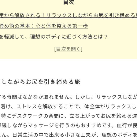
目次
常から解放される！リラックスしながらお尻を引き締める
締め術の基本：心と体を整える第一歩
を軽減して、理想のボディに近づく方法とは？
実践できる！日常生活でのお尻引き締め習慣
スの力で体も心もスッキリ！お尻引き締めの秘訣
日常に取り入れたいリラックスお尻運動
イフスタイルの始まり：リラックスしながら美しいお尻を
スしながらお尻を引き締める旅
する時間はなかなか取れません。しかし、リラックスしな
ち着け、ストレスを解放することで、体全体がリラックスし
。特にデスクワークの合間に、立ち上がってお尻を締める
意識しながらマッサージを行うのもおすすめです。血行が
せん。日常生活の中で出来る小さな工夫が、理想のボディ