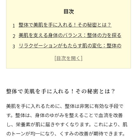
目次
整体で美肌を手に入れる！その秘密とは？
美肌を支える身体のバランス：整体の力を探る
リラクゼーションがもたらす肌の変化：整体の
効果
セルフケアで美肌を保つための整体テクニック
内側から輝く肌を目指す！整体と美肌の関係
あなたもできる！整体で手に入れる美肌習慣
整体で美肌を手に入れる！その秘密とは？
整体を通じて自信を持つ素肌へ：美肌の旅の終
わり
美肌を手に入れるために、整体は非常に有効な手段で
す。整体は、身体のゆがみを整えることで血流を改善
し、栄養素が肌に届きやすくなります。これにより、肌
のトーンが均一になり、くすみの改善が期待できます。