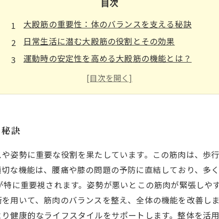
目次
大殿筋の重要性：体のバランスを支える秘訣
日常生活に潜む大殿筋の役割とその効果
運動時の安定性を高める大殿筋の機能とは？
整体治療における大殿筋の調整方法
姿勢矯正と大殿筋：健康な体を作る鍵
腰痛や膝の問題を防ぐための大殿筋ケア法
大殿筋を活用して生活の質を向上させる方法
る秘訣
スや姿勢に重要な役割を果たしています。この筋肉は、歩
適切な機能は、腰痛や膝の問題の予防に直結しており、多
が特に重要視されます。姿勢が悪いとこの筋肉が緊張しや
術を用いて、筋肉のバランスを整え、全体の機能を改善し
より健康的なライフスタイルをサポートします。整体を活