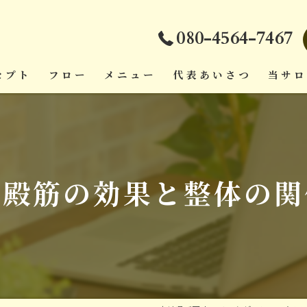
080-4564-7467
セプト
フロー
メニュー
代表あいさつ
当サ
ダイエ
頭痛
大殿筋の効果と整体の関
疲労回
肩こり
腰痛