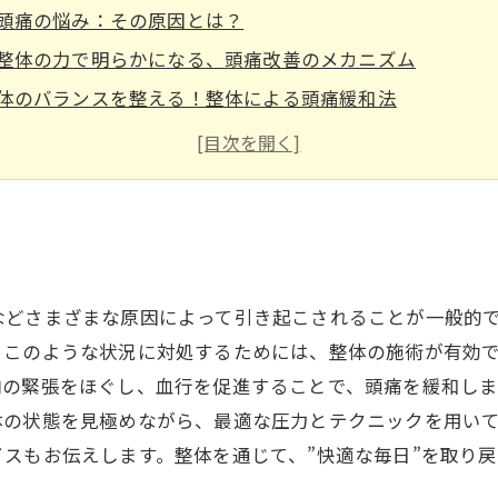
頭痛の悩み：その原因とは？
整体の力で明らかになる、頭痛改善のメカニズム
体のバランスを整える！整体による頭痛緩和法
肩や首のマッサージで得られる驚きの効果
実例紹介：整体を通じて変わった私の頭痛ストーリー
快適な毎日を取り戻すための整体アプローチ
整体で頭痛を改善し、健康的なライフスタイルを手に入れ
などさまざまな原因によって引き起こされることが一般的
。このような状況に対処するためには、整体の施術が有効
肉の緊張をほぐし、血行を促進することで、頭痛を緩和し
体の状態を見極めながら、最適な圧力とテクニックを用い
スもお伝えします。整体を通じて、”快適な毎日”を取り