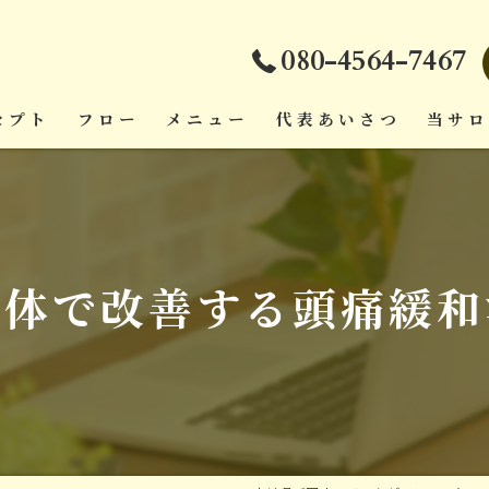
080-4564-7467
セプト
フロー
メニュー
代表あいさつ
当サ
ダイエ
頭痛
整体で改善する頭痛緩和
疲労回
肩こり
腰痛