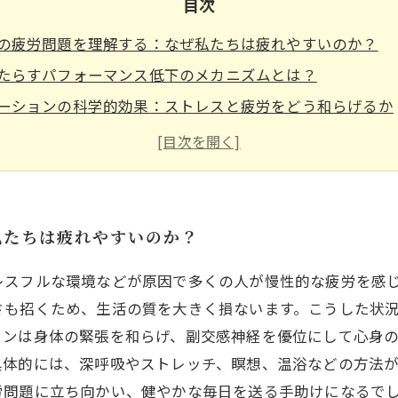
目次
の疲労問題を理解する：なぜ私たちは疲れやすいのか？
たらすパフォーマンス低下のメカニズムとは？
ーションの科学的効果：ストレスと疲労をどう和らげるか
践できる効果的なリラクゼーション方法の紹介
ーションで疲労回復し、仕事や生活のパフォーマンスを向
ずの毎日を目指す：持続可能な健康習慣の提案
ーションを生活に取り入れて、心身ともに輝く未来へ
私たちは疲れやすいのか？
レスフルな環境などが原因で多くの人が慢性的な疲労を感
さも招くため、生活の質を大きく損ないます。こうした状
ョンは身体の緊張を和らげ、副交感神経を優位にして心身
具体的には、深呼吸やストレッチ、瞑想、温浴などの方法
労問題に立ち向かい、健やかな毎日を送る手助けになるで