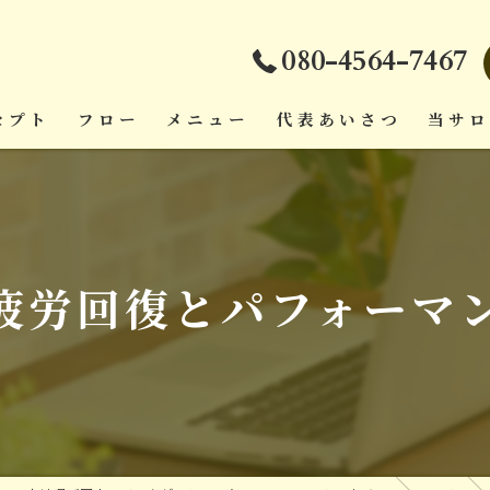
080-4564-7467
セプト
フロー
メニュー
代表あいさつ
当サ
ダイエ
頭痛
疲労回復とパフォーマ
疲労回
肩こり
腰痛