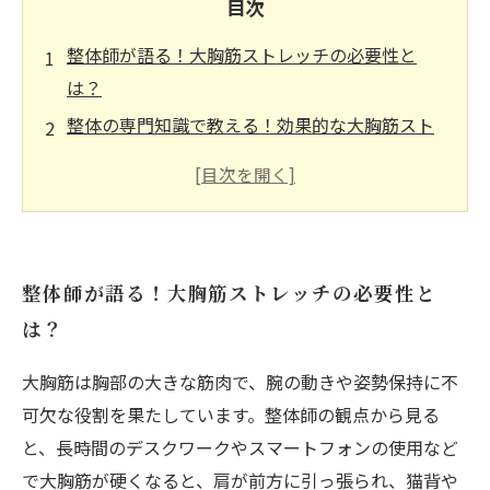
目次
整体師が語る！大胸筋ストレッチの必要性と
は？
整体の専門知識で教える！効果的な大胸筋スト
レッチの方法
ストレッチ後に感じる変化とは？血流改善と姿
勢矯正の実感
継続がカギ！大胸筋ストレッチで健康な身体を
整体師が語る！大胸筋ストレッチの必要性と
手に入れるまでの物語
は？
整体師おすすめ！今すぐ始めたい大胸筋ストレ
ッチの基本
大胸筋は胸部の大きな筋肉で、腕の動きや姿勢保持に不
大胸筋ストレッチがもたらす全身の調和とその
可欠な役割を果たしています。整体師の観点から見る
驚きの効果
と、長時間のデスクワークやスマートフォンの使用など
で大胸筋が硬くなると、肩が前方に引っ張られ、猫背や