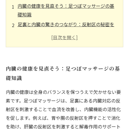
内臓の健康を見直そう：足つぼマッサージの基
礎知識
足裏と内臓の驚きのつながり：反射区の秘密を
探る
血行促進と代謝改善を実感！足つぼがもたらす
内臓ケアの効果とは？
効果を長持ちさせる秘訣：毎日続けられる足つ
内臓の健康を見直そう：足つぼマッサージの基
ぼケアの方法
礎知識
忙しい日常でもできる！簡単＆効果的な足つぼ
ケアで健やかな体へ
内臓の健康は全身のバランスを保つうえで欠かせない要
内臓ケアの新常識：足つぼマッサージの科学的
素です。足つぼマッサージは、足裏にある内臓対応の反
効果とは？
射区を刺激することで血流を改善し、内臓機能の活性化
足つぼで体調改善！内臓の健康を支えるリラク
を促します。例えば、胃や腸の反射区を押すことで消化
ゼーション技術
を助け、肝臓の反射区を刺激すると解毒作用のサポート