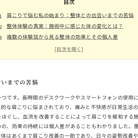
目次
肩こりで悩む私の始まり：整体との出会いまでの苦悩
整体体験の真実：施術中に感じた体の変化とは？
複数の体験談から見る整体の効果とその個人差
正しい整体の受け方と知っておきたい注意点まとめ
肩こり改善への道：整体で得た本当のリラクゼーショ
肩こりを解消する整体の基本知識と最新トレンド
会いまでの苦悩
一つです。長時間のデスクワークやスマートフォンの使用
性的な肩こりに悩まされており、痛みと不快感が日常生活
をほぐし、血流を改善することによって肩こりを緩和する
のの、効果の持続には個人差があることもわかりました。
整体はあくまで肩こり改善の一助であり、日々の姿勢改善