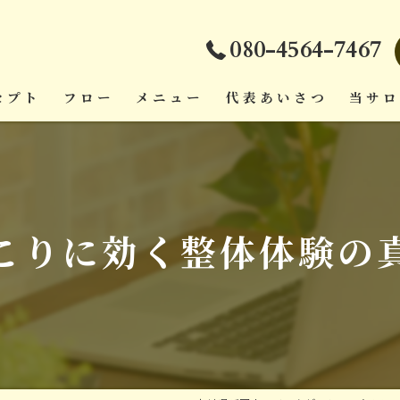
080-4564-7467
セプト
フロー
メニュー
代表あいさつ
当サ
ダイエ
頭痛
こりに効く整体体験の
疲労回
肩こり
腰痛