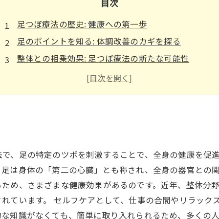
目次
足つぼ療法の歴史: 健康への第一歩
足のポイントを知る: 体調改善のカギを探る
整体との相乗効果: 足つぼ療法の新たな可能性
セルフケアでできる足つぼマッサージの実践法
足つぼ療法がもたらす心身のリラクゼーション
健康維持のための足つぼ療法の科学的メカニズム
充実したライフスタイルへの道: 足つぼ療法のまとめ
法で、足の特定のツボを刺激することで、全身の健康を促
。足は身体の「第二の心臓」とも称され、全身の器官との
るため、さまざまな健康効果があるのです。近年、整体分
れています。 セルフケアとして、仕事の合間やリラック
的な知識がなくても、簡単に取り入れられるため、多くの