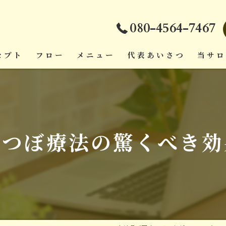
080-4564-7467
セプト
フロー
メニュー
代表あいさつ
当サ
ダイエ
頭痛
足つぼ療法の驚くべき効
疲労回
肩こり
腰痛