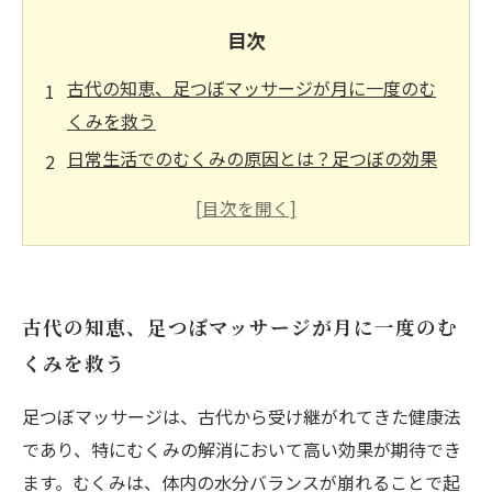
目次
古代の知恵、足つぼマッサージが月に一度のむ
くみを救う
日常生活でのむくみの原因とは？足つぼの効果
を知る
足つぼを学ぶ：簡単にできる自宅マッサージテ
クニック
リンパの流れを改善する足つぼポイントを押え
古代の知恵、足つぼマッサージが月に一度のむ
よう
くみを救う
むくみ解消に向けた足つぼの実践！健康的な生
活の一歩
足つぼマッサージは、古代から受け継がれてきた健康法
足の健康が全身に与える影響：むくみ解消の新
であり、特にむくみの解消において高い効果が期待でき
たな視点
ます。むくみは、体内の水分バランスが崩れることで起